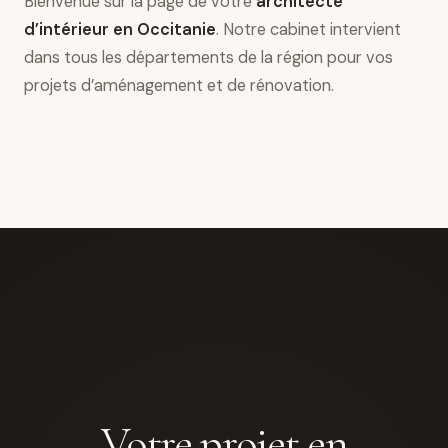
Bienvenue sur la page de votre
architecte
d’intérieur en Occitanie
. Notre cabinet intervient
dans tous les départements de la région pour vos
projets d’aménagement et de rénovation.
Votre projet en