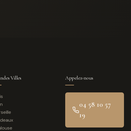
ndes Villes
Appelez-nous
is
04 58 10 57
on
seille
19
rdeaux
louse