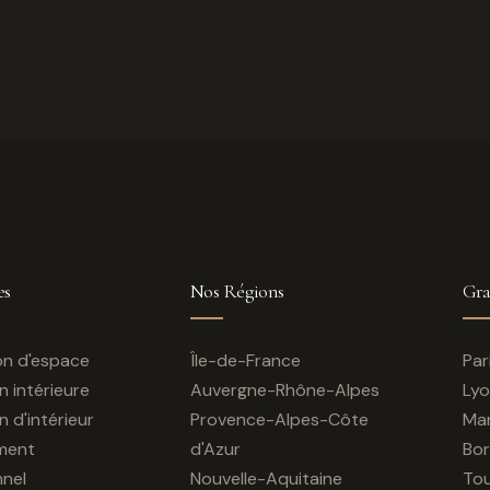
es
Nos Régions
Gra
n d'espace
Île-de-France
Par
 intérieure
Auvergne-Rhône-Alpes
Ly
 d'intérieur
Provence-Alpes-Côte
Mar
ment
d'Azur
Bo
nnel
Nouvelle-Aquitaine
Tou