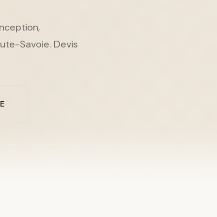
onception,
aute-Savoie. Devis
NE