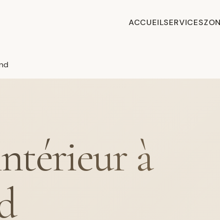
ACCUEIL
SERVICES
ZON
and
intérieur à
d