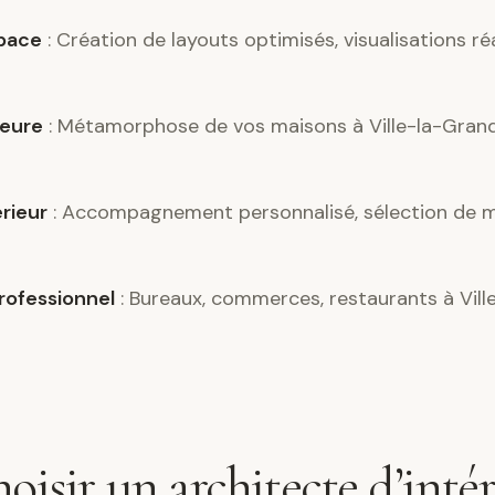
pace
: Création de layouts optimisés, visualisations ré
ieure
: Métamorphose de vos maisons à Ville-la-Grand
érieur
: Accompagnement personnalisé, sélection de m
ofessionnel
: Bureaux, commerces, restaurants à Vill
oisir un architecte d’intér