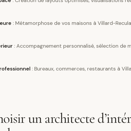
pace
: Création de layouts optimisés, visualisations ré
ieure
: Métamorphose de vos maisons à Villard-Recula
érieur
: Accompagnement personnalisé, sélection de m
ofessionnel
: Bureaux, commerces, restaurants à Vill
oisir un architecte d’intér