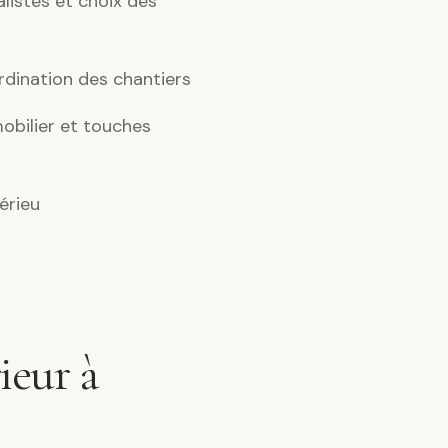
alistes et choix des
dination des chantiers
obilier et touches
érieu
ieur à