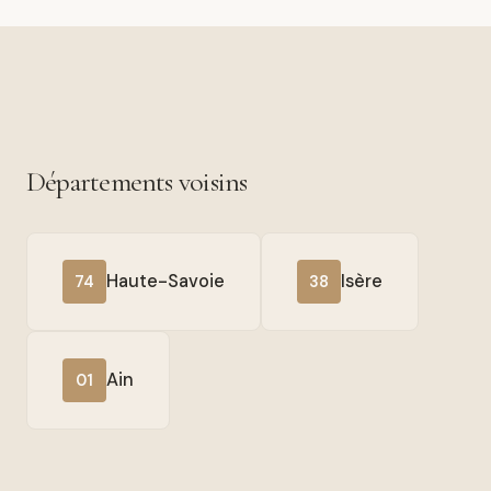
Départements voisins
Haute-Savoie
Isère
74
38
Ain
01