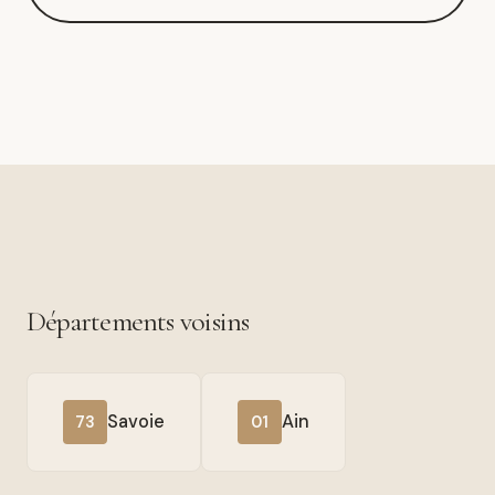
Départements voisins
Savoie
Ain
73
01