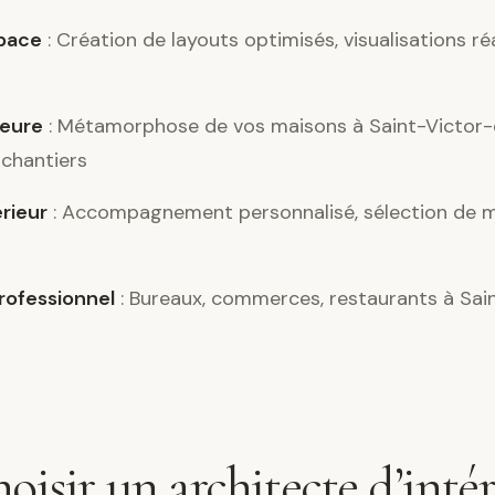
pace
: Création de layouts optimisés, visualisations ré
ieure
: Métamorphose de vos maisons à Saint-Victor-
 chantiers
érieur
: Accompagnement personnalisé, sélection de m
ofessionnel
: Bureaux, commerces, restaurants à Sai
oisir un architecte d’intér