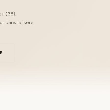
eu (38).
r dans le Isère.
NE