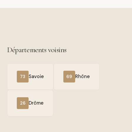
Départements voisins
Savoie
Rhône
73
69
Drôme
26