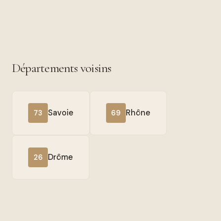
Départements voisins
Savoie
Rhône
73
69
Drôme
26