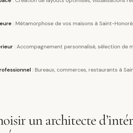
pace
: Création de layouts optimisés, visualisations ré
ieure
: Métamorphose de vos maisons à Saint-Honoré,
érieur
: Accompagnement personnalisé, sélection de m
ofessionnel
: Bureaux, commerces, restaurants à Sa
oisir un architecte d’intér