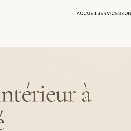
ACCUEIL
SERVICES
ZON
intérieur à
é