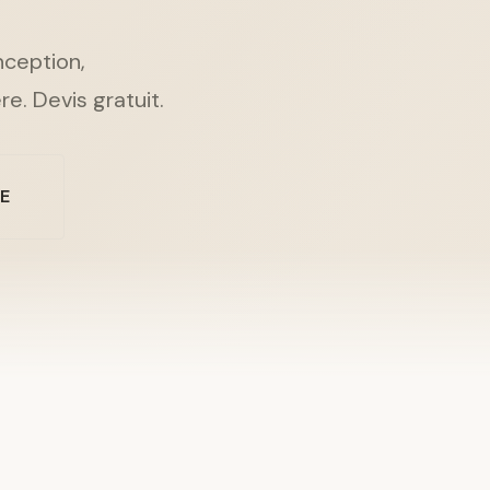
nception,
re. Devis gratuit.
NE