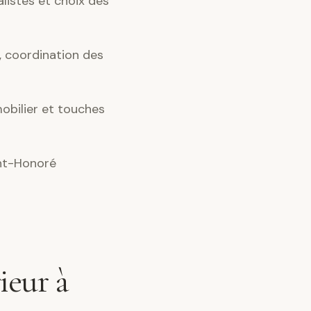
alistes et choix des
 coordination des
obilier et touches
int-Honoré
ieur à