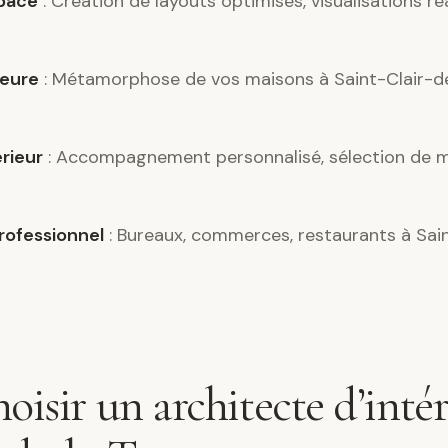
pace
: Création de layouts optimisés, visualisations ré
ieure
: Métamorphose de vos maisons à Saint-Clair-de
érieur
: Accompagnement personnalisé, sélection de m
ofessionnel
: Bureaux, commerces, restaurants à Sai
oisir un architecte d’intér