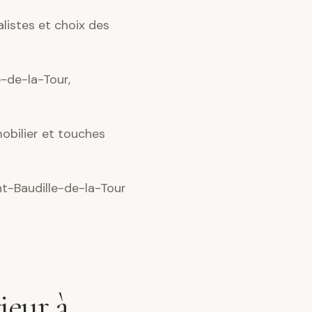
alistes et choix des
-de-la-Tour,
obilier et touches
nt-Baudille-de-la-Tour
ieur à