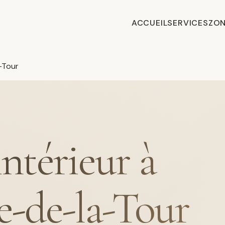
ACCUEIL
SERVICES
ZON
-Tour
intérieur à
e-de-la-Tour