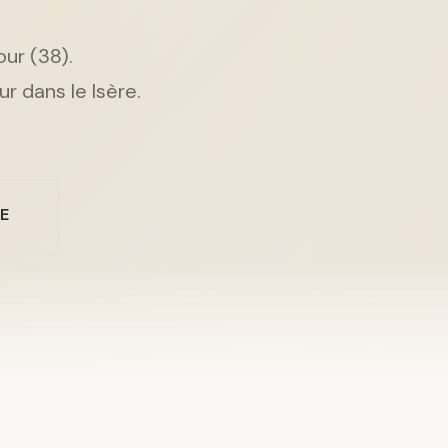
our (38).
r dans le Isère.
NE