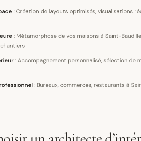
pace
: Création de layouts optimisés, visualisations ré
ieure
: Métamorphose de vos maisons à Saint-Baudille
 chantiers
érieur
: Accompagnement personnalisé, sélection de m
ofessionnel
: Bureaux, commerces, restaurants à Sai
oisir un architecte d’intér