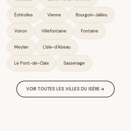
Échirolles
Vienne
Bourgoin-Jallieu
Voiron
Villefontaine
Fontaine
Meylan
L'Isle-d'Abeau
Le Pont-de-Claix
Sassenage
VOIR TOUTES LES VILLES DU ISÈRE