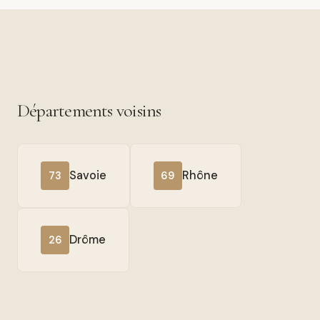
Départements voisins
Savoie
Rhône
73
69
Drôme
26