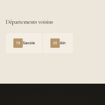
Départements voisins
Savoie
Ain
73
01