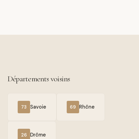
Départements voisins
Savoie
Rhône
73
69
Drôme
26