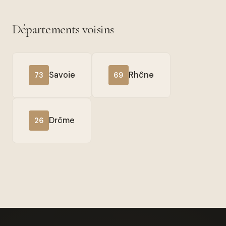
Départements voisins
Savoie
Rhône
73
69
Drôme
26