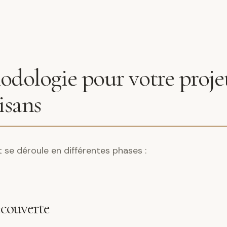
dologie pour votre projet
isans
e déroule en différentes phases :
écouverte