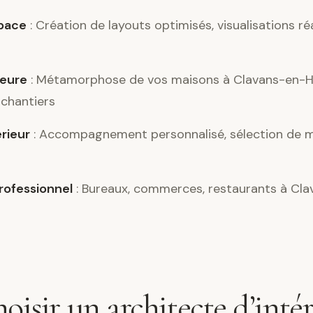
pace
: Création de layouts optimisés, visualisations ré
ieure
: Métamorphose de vos maisons à Clavans-en-H
 chantiers
érieur
: Accompagnement personnalisé, sélection de m
ofessionnel
: Bureaux, commerces, restaurants à Cl
oisir un architecte d’intér