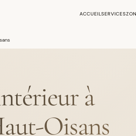
ACCUEIL
SERVICES
ZON
sans
intérieur à
Haut-Oisans