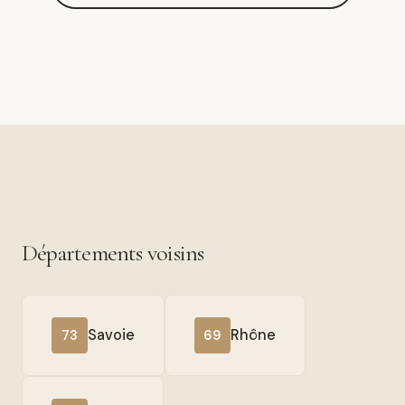
Départements voisins
Savoie
Rhône
73
69