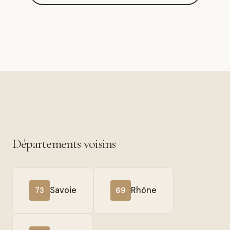
Départements voisins
Savoie
Rhône
73
69