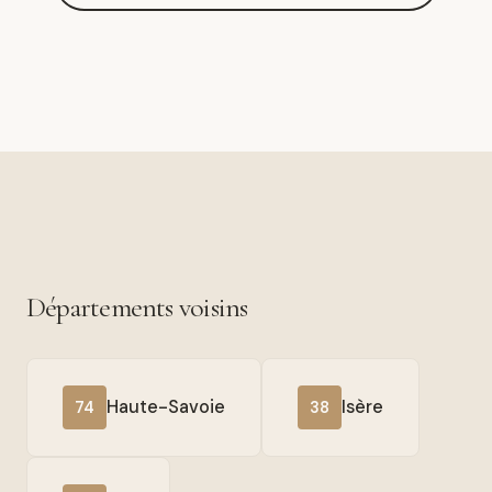
Départements voisins
Haute-Savoie
Isère
74
38