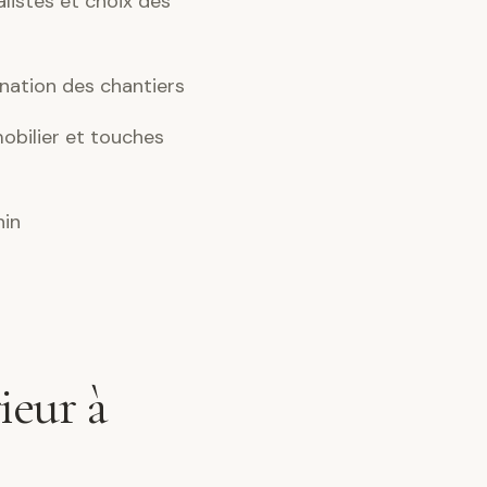
alistes et choix des
nation des chantiers
obilier et touches
nin
ieur à