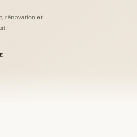
n, rénovation et
it.
NE