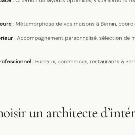
pace
: Création de layouts optimisés, visualisations ré
ieure
: Métamorphose de vos maisons à Bernin, coordi
érieur
: Accompagnement personnalisé, sélection de m
ofessionnel
: Bureaux, commerces, restaurants à Ber
oisir un architecte d’intér