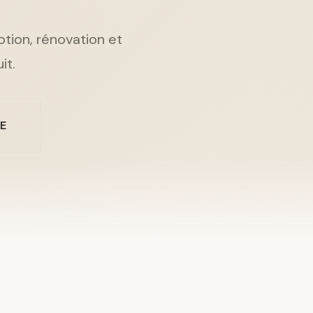
ption, rénovation et
it.
NE