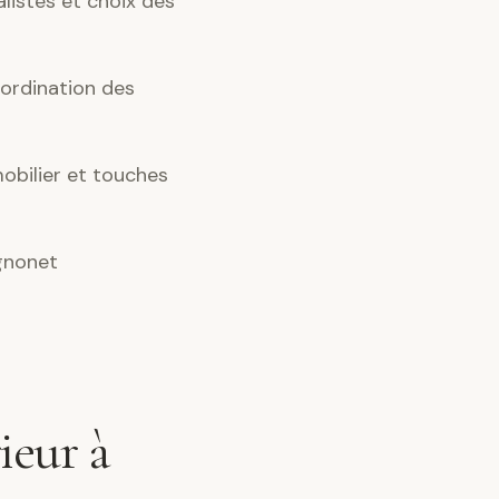
alistes et choix des
ordination des
obilier et touches
gnonet
ieur à