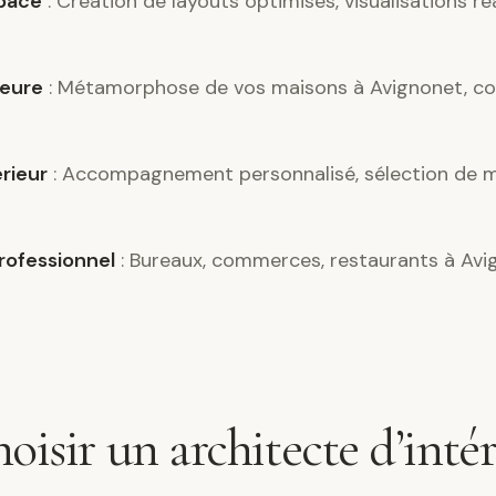
pace
: Création de layouts optimisés, visualisations ré
ieure
: Métamorphose de vos maisons à Avignonet, co
érieur
: Accompagnement personnalisé, sélection de m
ofessionnel
: Bureaux, commerces, restaurants à Avi
oisir un architecte d’intér