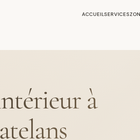
ACCUEIL
SERVICES
ZON
intérieur à
atelans