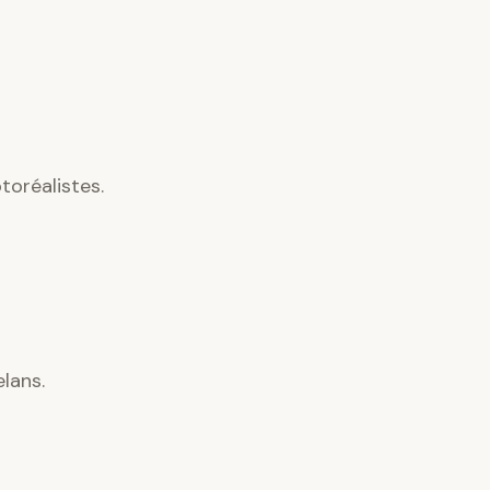
oréalistes.
lans.