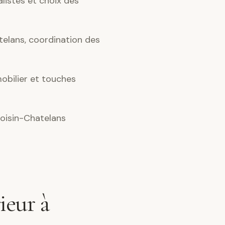
alistes et choix des
elans, coordination des
obilier et touches
oisin-Chatelans
ieur à