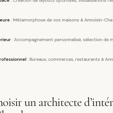
pace
: Création de layouts optimisés, visualisations ré
ieure
: Métamorphose de vos maisons à Annoisin-Chat
érieur
: Accompagnement personnalisé, sélection de m
ofessionnel
: Bureaux, commerces, restaurants à Ann
oisir un architecte d’intér